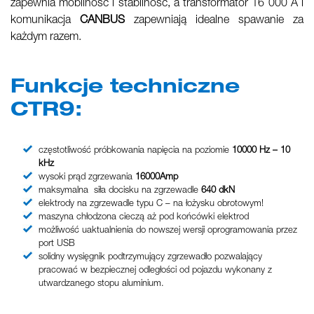
zapewnia mobilność i stabilność, a transformator 16 000 A i
komunikacja
CANBUS
zapewniają idealne spawanie za
każdym razem.
Funkcje techniczne
CTR9:
częstotliwość próbkowania napięcia na poziomie
10000 Hz – 10
kHz
wysoki prąd zgrzewania
16000Amp
maksymalna siła docisku na zgrzewadle
640 dkN
elektrody na zgrzewadle typu C – na łożysku obrotowym!
maszyna chłodzona cieczą aż pod końcówki elektrod
możliwość uaktualnienia do nowszej wersji oprogramowania przez
port USB
solidny wysięgnik podtrzymujący zgrzewadło pozwalający
pracować w bezpiecznej odległości od pojazdu wykonany z
utwardzanego stopu aluminium.