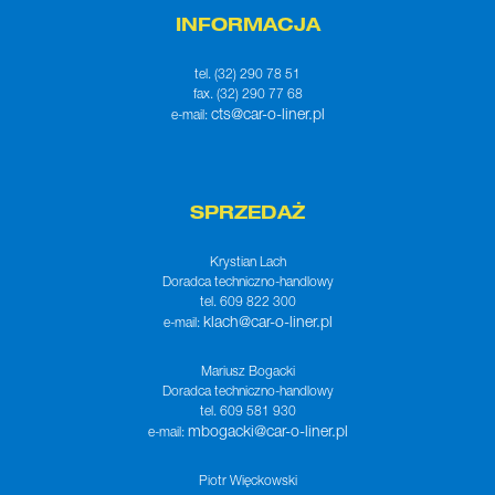
INFORMACJA
tel. (32) 290 78 51
fax. (32) 290 77 68
cts@car-o-liner.pl
e-mail:
SPRZEDAŻ
Krystian Lach
Doradca techniczno-handlowy
tel. 609 822 300
klach@car-o-liner.pl
e-mail:
Mariusz Bogacki
Doradca techniczno-handlowy
tel. 609 581 930
mbogacki@car-o-liner.pl
e-mail:
Piotr Więckowski