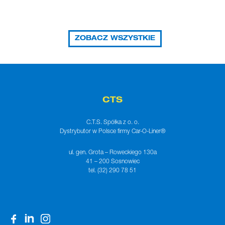
ZOBACZ WSZYSTKIE
CTS
C.T.S. Spółka z o. o.
Dystrybutor w Polsce firmy Car-O-Liner®
ul. gen. Grota – Roweckiego 130a
41 – 200 Sosnowiec
tel. (32) 290 78 51