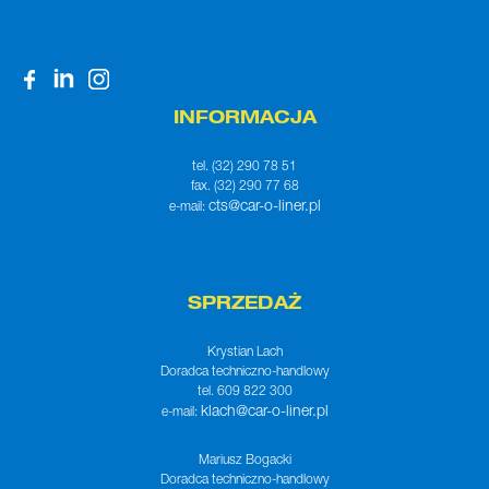
INFORMACJA
tel. (32) 290 78 51
fax. (32) 290 77 68
cts@car-o-liner.pl
e-mail:
SPRZEDAŻ
Krystian Lach
Doradca techniczno-handlowy
tel. 609 822 300
klach@car-o-liner.pl
e-mail:
Mariusz Bogacki
Doradca techniczno-handlowy