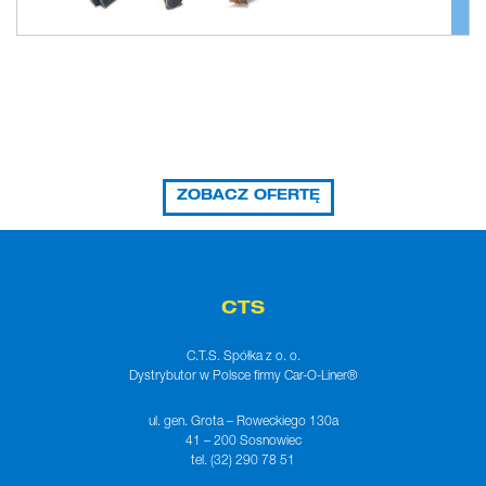
ZOBACZ OFERTĘ
CTS
C.T.S. Spółka z o. o.
Dystrybutor w Polsce firmy Car-O-Liner®
ul. gen. Grota – Roweckiego 130a
41 – 200 Sosnowiec
tel. (32) 290 78 51