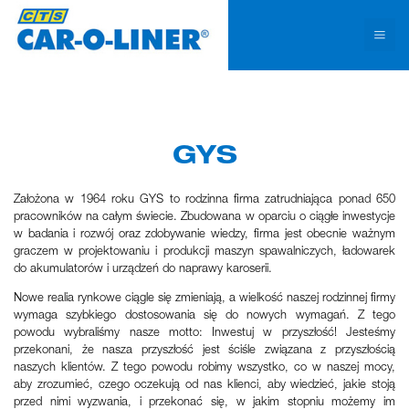
Na tej stronie stosujemy pliki cookies. Kontynuowanie przeglądania serwisu bez
zmiany ustawień traktujemy jako zgodę na użycie plików cookies.
Rozumiem!
GYS
Założona w 1964 roku GYS to rodzinna firma zatrudniająca ponad 650
pracowników na całym świecie. Zbudowana w oparciu o ciągłe inwestycje
w badania i rozwój oraz zdobywanie wiedzy, firma jest obecnie ważnym
graczem w projektowaniu i produkcji maszyn spawalniczych, ładowarek
do akumulatorów i urządzeń do naprawy karoserii.
Nowe realia rynkowe ciągle się zmieniają, a wielkość naszej rodzinnej firmy
wymaga szybkiego dostosowania się do nowych wymagań. Z tego
powodu wybraliśmy nasze motto: Inwestuj w przyszłość! Jesteśmy
przekonani, że nasza przyszłość jest ściśle związana z przyszłością
naszych klientów. Z tego powodu robimy wszystko, co w naszej mocy,
aby zrozumieć, czego oczekują od nas klienci, aby wiedzieć, jakie stoją
przed nimi wyzwania, i przekonać się, w jakim stopniu możemy im