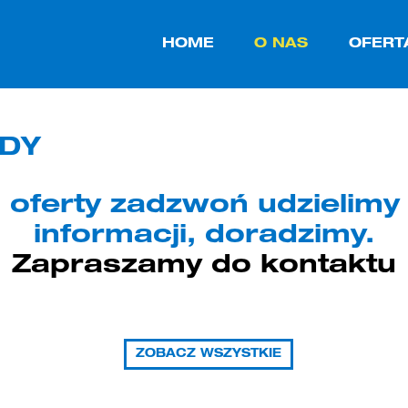
zmiany ustawień traktujemy jako zgodę na użycie plików cookies.
HOME
O NAS
OFERT
ZDY
 oferty zadzwoń udzielim
informacji, doradzimy.
Zapraszamy do kontaktu
ZOBACZ WSZYSTKIE