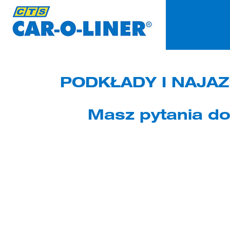
Na tej stronie stosujemy pliki cookies. Kontynuowanie przeglądania serwisu bez 
Rozumiem!
PODKŁADY I NAJA
Masz pytania do