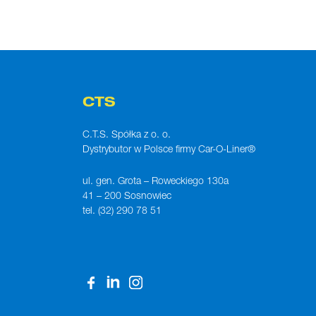
CTS
C.T.S. Spółka z o. o.
Dystrybutor w Polsce firmy Car-O-Liner®
ul. gen. Grota – Roweckiego 130a
41 – 200 Sosnowiec
tel. (32) 290 78 51