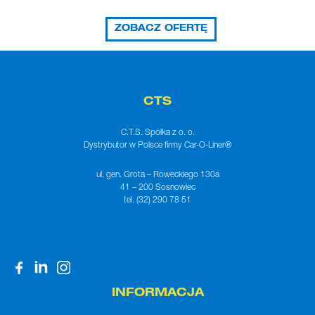
ZOBACZ OFERTĘ
CTS
C.T.S. Spółka z o. o.
Dystrybutor w Polsce firmy Car-O-Liner®
ul. gen. Grota – Roweckiego 130a
41 – 200 Sosnowiec
tel. (32) 290 78 51
INFORMACJA