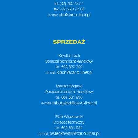
tel. (32) 290 78 51
fax. (32) 290 77 68
cts@car-o-liner.pl
e-mail:
SPRZEDAŻ
Krystian Lach
Doradca techniczno-handlowy
tel. 609 822 300
klach@car-o-liner.pl
e-mail:
Mariusz Bogacki
Doradca techniczno-handlowy
tel. 609 581 930
mbogacki@car-o-liner.pl
e-mail:
Piotr Więckowski
Doradca techniczny
tel. 609 581 934
pwieckowski@car-o-liner.pl
e-mail: