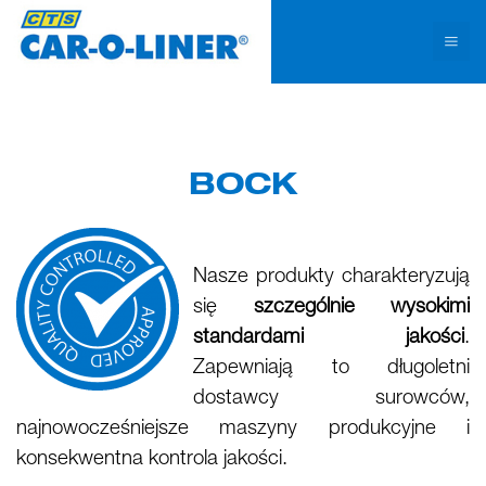
Na tej stronie stosujemy pliki cookies. Kontynuowanie przeglądania serwisu bez
zmiany ustawień traktujemy jako zgodę na użycie plików cookies.
Rozumiem!
BOCK
Nasze produkty charakteryzują
się
szczególnie wysokimi
standardami jakości
.
Zapewniają to długoletni
dostawcy surowców,
najnowocześniejsze maszyny produkcyjne i
konsekwentna kontrola jakości.